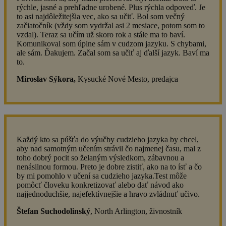
rýchle, jasné a prehľadne urobené. Plus rýchla odpoveď. Je
to asi najdôležitejšia vec, ako sa učiť. Bol som večný
začiatočník (vždy som vydržal asi 2 mesiace, potom som to
vzdal). Teraz sa učím už skoro rok a stále ma to baví.
Komunikoval som úplne sám v cudzom jazyku. S chybami,
ale sám. Ďakujem. Začal som sa učiť aj ďalší jazyk. Baví ma
to.
Miroslav Sýkora,
Kysucké Nové Mesto, predajca
Každý kto sa púšťa do výučby cudzieho jazyka by chcel,
aby nad samotným učením strávil čo najmenej času, mal z
toho dobrý pocit so želaným výsledkom, zábavnou a
nenásilnou formou. Preto je dobre zistiť, ako na to ísť a čo
by mi pomohlo v učení sa cudzieho jazyka.Test môže
pomôcť človeku konkretizovať alebo dať návod ako
najjednoduchšie, najefektívnejšie a hravo zvládnuť učivo.
Štefan Suchodolinský
, North Arlington, živnostník