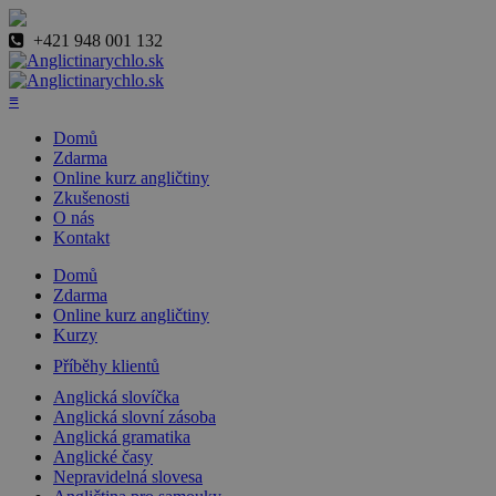
+421 948 001 132
≡
Domů
Zdarma
Online kurz angličtiny
Zkušenosti
O nás
Kontakt
Domů
Zdarma
Online kurz angličtiny
Kurzy
Příběhy klientů
Anglická slovíčka
Anglická slovní zásoba
Anglická gramatika
Anglické časy
Nepravidelná slovesa