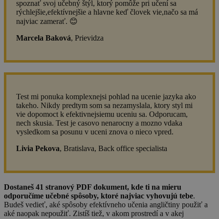
spoznať svoj učebný štýl, ktorý pomôže pri učení sa
rýchlejšie,efektívnejšie a hlavne keď človek vie,načo sa má
najviac zamerať. 😊
Marcela Baková
, Prievidza
Test mi ponuka komplexnejsi pohlad na ucenie jazyka ako
takeho. Nikdy predtym som sa nezamyslala, ktory styl mi
vie dopomoct k efektivnejsiemu uceniu sa. Odporucam,
nech skusia. Test je casovo nenarocny a mozno vdaka
vysledkom sa posunu v uceni znova o nieco vpred.
Livia Pekova
, Bratislava, Back office specialista
Dostaneš 41 stranový PDF dokument, kde ti na mieru
odporučíme učebné spôsoby, ktoré najviac vyhovujú tebe
.
Budeš vedieť, aké spôsoby efektívneho učenia angličtiny použiť a
aké naopak nepoužiť. Zistíš tiež, v akom prostredí a v akej