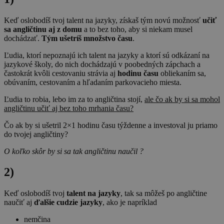
Keď oslobodíš tvoj talent na jazyky, získaš tým novú možnosť
učiť
sa angličtinu aj z domu
a to bez toho, aby si niekam musel
dochádzať.
Tým ušetríš množstvo času
.
Ľudia, ktorí nepoznajú ich talent na jazyky a ktorí sú odkázaní na
jazykové školy, do nich dochádzajú v poobedných zápchach a
častokrát kvôli cestovaniu strávia aj
hodinu času
obliekaním sa,
obúvaním, cestovaním a hľadaním parkovacieho miesta.
Ľudia to robia, lebo im za to angličtina stojí,
ale čo ak by si sa mohol
angličtinu učiť aj bez toho mrhania času?
Čo ak by si ušetril 2×1 hodinu času týždenne a investoval ju priamo
do tvojej angličtiny?
O koľko skôr by si sa tak angličtinu naučil ?
2)
Keď oslobodíš tvoj
talent na jazyky
, tak sa môžeš po angličtine
naučiť aj
ďalšie cudzie jazyky
, ako je napríklad
nemčina