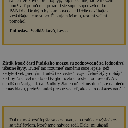
sa učiť efektívne pre môj typ, popis techník, ktoré môžem
používať pri učení a priradili ste super super zvieratko
PANDU. Druhým by som povedala: Určite neváhajte a
vyskúšajte, je to super. Ďakujem Martin, test mi veľmi
pomohol.
Ľuboslava Sedláčeková
, Levice
Zistíš, ktoré časti ľudského mozgu sú zodpovedné za jednotlivé
učebné štýly
. Budeš tak rozumieť samému sebe lepšie, než
kedykoľvek predtým. Budeš tiež vedieť tvoje učebné štýly obhájiť,
keď by ťa chcel niekto od tvojho učebného štýlu odhovoriť. Ak
chodíš do školy, tak ťa už nikdy žiaden učiteľ nezdeptá, že na niečo
nemáš hlavu, pretože budeš presne vedieť, ako sa to dokážeš naučiť.
Dal mi možnosť lepšie sa otestovať, a na základe výsledkov
sa učiť štýlom, ktorý mne najviac sedí. Ďalej mi ujasnil