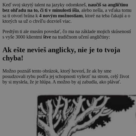
Keď svoj skrytý talent na jazyky odomkneš,
naučíš sa angličtinu
bez ohľadu na to, či ti v minulosti išla
, alebo nešla, a vďaka tomu
sa ti otvorí brána k
4 novým možnostiam
, ktoré na teba čakajú a o
ktorých sa už o chvíľu dozvieš viac.
Predtým ti ale musím povedať, čo ma na základe mojich skúseností
s vyše 3000 klientmi
štve
na tradičnom učení angličtiny:
Ak ešte nevieš anglicky, nie je to tvoja
chyba!
Možno poznáš tento obrázok, ktorý hovorí, že ak by sme
posudzovali rybu podľa jej schopnosti vyliezť na strom, celý život
by si myslela, že je hlúpa. A možno by aj zabudla, ako plávať.