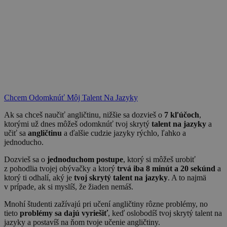
Chcem Odomknúť Môj Talent Na Jazyky
Ak sa chceš naučiť angličtinu, nižšie sa dozvieš o
7 kľúčoch
,
ktorými už dnes môžeš odomknúť tvoj skrytý
talent na jazyky
a
učiť sa
angličtinu
a ďalšie cudzie jazyky rýchlo, ľahko a
jednoducho.
Dozvieš sa o
jednoduchom postupe
, ktorý si môžeš urobiť
z pohodlia tvojej obývačky a ktorý
trvá iba 8 minút a 20 sekúnd
a
ktorý ti odhalí, aký je
tvoj skrytý talent na jazyky
. A to najmä
v prípade, ak si myslíš, že žiaden nemáš.
Mnohí študenti zažívajú pri učení angličtiny rôzne problémy, no
tieto
problémy sa dajú vyriešiť
, keď oslobodíš tvoj skrytý talent na
jazyky a postavíš na ňom tvoje učenie angličtiny.