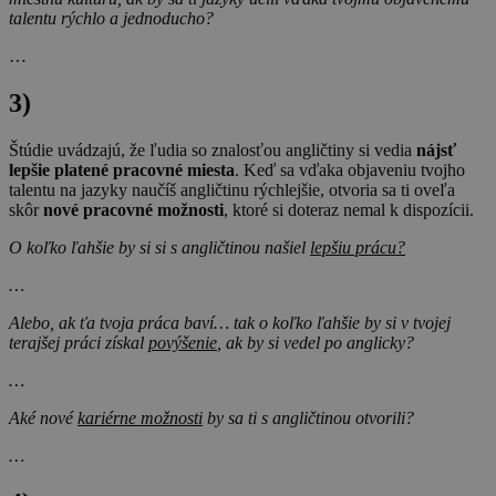
talentu rýchlo a jednoducho?
…
3)
Štúdie uvádzajú, že ľudia so znalosťou angličtiny si vedia
nájsť
lepšie platené pracovné miesta
. Keď sa vďaka objaveniu tvojho
talentu na jazyky naučíš angličtinu rýchlejšie, otvoria sa ti oveľa
skôr
nové pracovné možnosti
, ktoré si doteraz nemal k dispozícii.
O koľko ľahšie by si si s angličtinou našiel
lepšiu prácu?
…
Alebo, ak ťa tvoja práca baví… tak o koľko ľahšie by si v tvojej
terajšej práci získal
povýšenie
, ak by si vedel po anglicky?
…
Aké nové
kariérne možnosti
by sa ti s angličtinou otvorili?
…