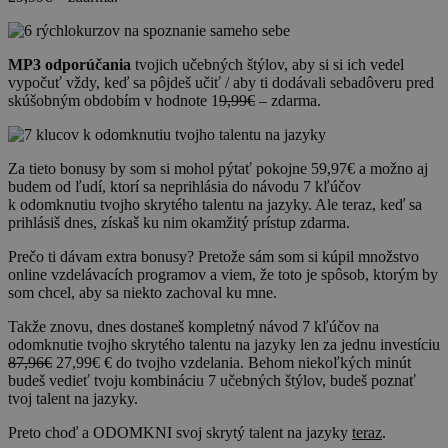
MP3 odporúčania
tvojich učebných štýlov, aby si si ich vedel
vypočuť vždy, keď sa pôjdeš učiť / aby ti dodávali sebadôveru pred
skúšobným obdobím v hodnote 1
9,99€
– zdarma.
Za tieto bonusy by som si mohol pýtať pokojne 59,97€ a možno aj
budem od ľudí, ktorí sa neprihlásia do návodu 7 kľúčov
k odomknutiu tvojho skrytého talentu na jazyky. Ale teraz, keď sa
prihlásiš dnes, získaš ku nim okamžitý prístup zdarma.
Prečo ti dávam extra bonusy? Pretože sám som si kúpil množstvo
online vzdelávacích programov a viem, že toto je spôsob, ktorým by
som chcel, aby sa niekto zachoval ku mne.
Takže znovu, dnes dostaneš kompletný návod 7 kľúčov na
odomknutie tvojho skrytého talentu na jazyky len za jednu investíciu
87,96€
27,99€ € do tvojho vzdelania. Behom niekoľkých minút
budeš vedieť tvoju kombináciu 7 učebných štýlov, budeš poznať
tvoj talent na jazyky.
Preto choď a ODOMKNI svoj skrytý talent na jazyky
teraz
.