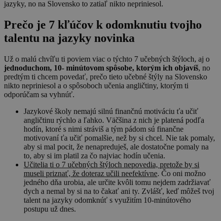
jazyky, no na Slovensko to zatiaľ nikto nepriniesol.
Prečo je 7 kľúčov k odomknutiu tvojho
talentu na jazyky novinka
Už o malú chvíľu ti poviem viac o týchto 7 učebných štýloch, aj o
jednoduchom, 10- minútovom spôsobe, ktorým ich objavíš
, no
predtým ti chcem povedať, prečo tieto učebné štýly na Slovensko
nikto nepriniesol a o spôsoboch učenia angličtiny, ktorým ti
odporúčam sa vyhnúť.
Jazykové školy nemajú silnú finančnú motiváciu ťa učiť
angličtinu rýchlo a ľahko. Väčšina z nich je platená podľa
hodín, ktoré s nimi stráviš a tým pádom sú finančne
motivovaní ťa učiť pomalšie, než by si chcel. Nie tak pomaly,
aby si mal pocit, že nenapreduješ, ale dostatočne pomaly na
to, aby si im platil za čo najviac hodín učenia.
Učitelia ti o 7 učebných štýloch nepovedia, pretože by si
museli priznať, že doteraz učili neefektívne
. Čo oni možno
jedného dňa urobia, ale určite kvôli tomu nejdem zadržiavať
dych a nemal by si na to čakať ani ty. Zvlášť, keď môžeš tvoj
talent na jazyky odomknúť s využitím 10-minútového
postupu už dnes.