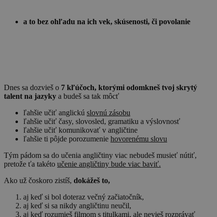
a to bez ohľadu na ich vek, skúsenosti, či povolanie
Dnes sa dozvieš o
7 kľúčoch, ktorými odomkneš tvoj skrytý
talent na jazyky
a budeš sa tak môcť
ľahšie učiť anglickú
slovnú zásobu
ľahšie učiť časy, slovosled, gramatiku a výslovnosť
ľahšie učiť komunikovať v angličtine
ľahšie ti pôjde porozumenie
hovorenému slovu
Tým pádom sa do učenia angličtiny viac nebudeš musieť nútiť,
pretože ťa takéto
učenie angličtiny bude viac baviť.
Ako už čoskoro zistíš,
dokážeš to,
aj keď si bol doteraz večný začiatočník,
aj keď si sa nikdy angličtinu neučil,
aj keď rozumieš filmom s titulkami, ale nevieš rozprávať