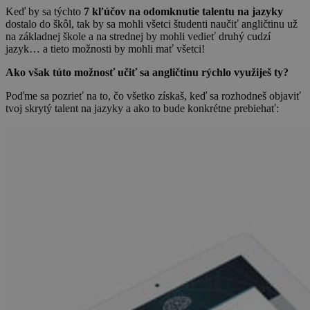
Keď by sa týchto
7 kľúčov na odomknutie talentu na jazyky
dostalo do škôl, tak by sa mohli všetci študenti naučiť angličtinu už
na základnej škole a na strednej by mohli vedieť druhý cudzí
jazyk… a tieto možnosti by mohli mať všetci!
Ako však túto možnosť učiť sa angličtinu rýchlo využiješ ty?
Poďme sa pozrieť na to, čo všetko získaš, keď sa rozhodneš objaviť
tvoj skrytý talent na jazyky a ako to bude konkrétne prebiehať: