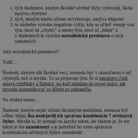
tých študentov, ktorým školské učebné štýly vyhovujú, škola
nazýva
chytrými
tých, ktorým takéto učenie nevyhovuje, nazýva
hlúpymi
to následne vytvára negatívne cykly, kde sa učiteľ venuje viac
tým, ktorí sú „chytrí,“ a menej tým, ktorí sú „hlúpi“ a
v študentoch to vytvára
nerealistickú predstavu
o nich
samotných
Akú nerealistickú predstavu?
Totiž…
Študenti, ktorým idú školské veci, nemusia byť v skutočnosti o nič
chytrejší, než si myslia. To sa prejavuje tým, že si
množstvo ľudí
spraví certifikáty a štátnice, no keď nastúpia do novej práce, tak
nevedia komunikovať so šéfom zo zahraničia.
Na druhej strane…
Študenti, ktorým nejde učenie školskými metódami, nemusia byť
vôbec hlúpi
, iba neobjavili ich správnu kombináciu 7 učebných
štýlov
. Myslia si, že nemajú na jazyky talent, ale faktom je, že ten
talent je iba
uzamknutý
a je potrebné ho touto správnou
kombináciou učebných štýlov odomknúť.