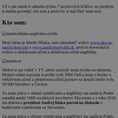
Už o pár minút ti odhalím týchto 7 jazykových kľúčov, no predtým
ti musím povedať, kto som a prečo by si mal čítať tento text.
Kto som:
Moje meno je Martin Hlinka, som zakladateľ webov
www.ako-sa-
naucit-skor.com
a
www.anglictinarychlo.sk
, prvých slovenských
webov o efektívnom učení a efektívnom učení angličtiny.
Mohol si ma vidieť v TV, alebo zachytiť moju tvorbu na internete.
Mojimi online kurzami si prešlo vyše 3000 ľudí a moje e-booky o
efektívnom učení a efektívnom učení jazykov sa dostali medzi vyše
50 000 Slovákov a Čechov.
Za moju prácu v oblasti vzdelávania a angličtiny ma nadácia Pontis
zaradila medzi 1000 sociálnych inovátorov Slovenska a v roku 2016
ma dokonca
prezident Andrej Kiska pozval na diskusiu
o
budúcnosti vzdelávania na Slovensku.
Za moju prácu v oblasti vzdelávania a angličtiny ma nadácia Pontis