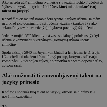
Ako sa teda učiť angličtinu rýchlejšie s využitím týchto 7 učebných
štýlov… s využitím týchto
7 kľúčov, ktorými odomkneš tvoj
talent na jazyky?
Každý človek má inú kombináciu týchto 7 štýlov učenia. Ja mám
napríklad ako dominantný štýl učenia vizuálny (zrakový) a ako
sekundárny tzv. kinestetický (pohybovo-pocitový) štýl učenia.
Jeden z mojich VIP klientov má zasa sociálny (spoločenský) štýl
učenia v kombinácii s verbálnym (slovným) štýlom učenia
angličtiny.
Spolu existuje 5040 možných kombinácii a
len jedna
je tá tvoja
.
Už o chvíľu ti ukážem 10-minútový postup, ktorým zistíš
tvoju
kombináciu 7 učebných štýlov, no predtým ti chcem dopovedať to,
čo som začal.
Aké možnosti ti znovuobjavený talent na
jazyky prinesie
Keď totiž spoznáš tvoj talent na jazyky, otvoria sa ti brány k 4
novým možnostiam:
1)