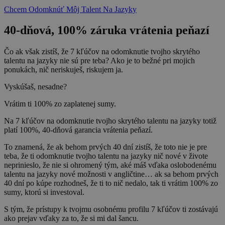
Chcem Odomknúť Môj Talent Na Jazyky
40-dňová, 100% záruka vrátenia peňazí
Čo ak však zistíš, že 7 kľúčov na odomknutie tvojho skrytého
talentu na jazyky nie sú pre teba? Ako je to bežné pri mojich
ponukách, nič neriskuješ, riskujem ja.
Vyskúšaš, nesadne?
Vrátim ti 100% zo zaplatenej sumy.
Na 7 kľúčov na odomknutie tvojho skrytého talentu na jazyky totiž
platí 100%, 40-dňová garancia vrátenia peňazí.
To znamená, že ak behom prvých 40 dní zistíš, že toto nie je pre
teba, že ti odomknutie tvojho talentu na jazyky nič nové v živote
neprinieslo, že nie si ohromený tým, aké máš vďaka oslobodenému
talentu na jazyky nové možnosti v angličtine… ak sa behom prvých
40 dní po kúpe rozhodneš, že ti to nič nedalo, tak ti vrátim 100% zo
sumy, ktorú si investoval.
S tým, že prístupy k tvojmu osobnému profilu 7 kľúčov ti zostávajú
ako prejav vďaky za to, že si mi dal šancu.