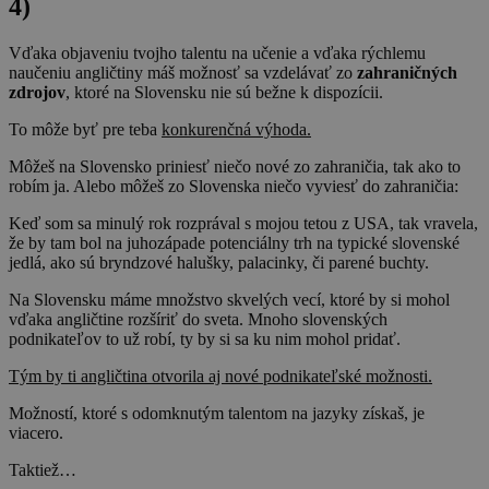
4)
Vďaka objaveniu tvojho talentu na učenie a vďaka rýchlemu
naučeniu angličtiny máš možnosť sa vzdelávať zo
zahraničných
zdrojov
, ktoré na Slovensku nie sú bežne k dispozícii.
To môže byť pre teba
konkurenčná výhoda.
Môžeš na Slovensko priniesť niečo nové zo zahraničia, tak ako to
robím ja. Alebo môžeš zo Slovenska niečo vyviesť do zahraničia:
Keď som sa minulý rok rozprával s mojou tetou z USA, tak vravela,
že by tam bol na juhozápade potenciálny trh na typické slovenské
jedlá, ako sú bryndzové halušky, palacinky, či parené buchty.
Na Slovensku máme množstvo skvelých vecí, ktoré by si mohol
vďaka angličtine rozšíriť do sveta. Mnoho slovenských
podnikateľov to už robí, ty by si sa ku nim mohol pridať.
Tým by ti angličtina otvorila aj nové podnikateľské možnosti.
Možností, ktoré s odomknutým talentom na jazyky získaš, je
viacero.
Taktiež…