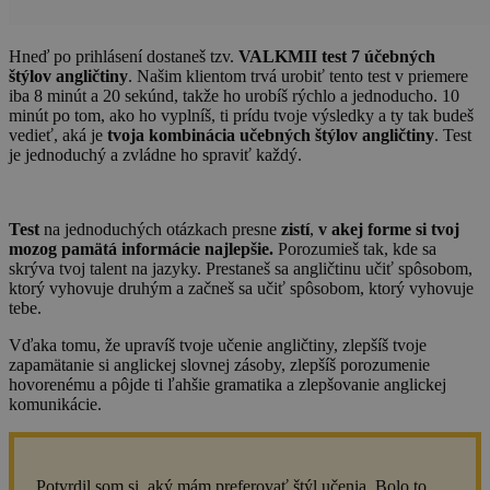
Hneď po prihlásení dostaneš tzv.
VALKMII test 7 účebných
štýlov angličtiny
. Našim klientom trvá urobiť tento test v priemere
iba 8 minút a 20 sekúnd, takže ho urobíš rýchlo a jednoducho. 10
minút po tom, ako ho vyplníš, ti prídu tvoje výsledky a ty tak budeš
vedieť, aká je
tvoja kombinácia učebných štýlov angličtiny
. Test
je jednoduchý a zvládne ho spraviť každý.
Test
na jednoduchých otázkach presne
zistí
,
v akej forme si tvoj
mozog pamätá informácie najlepšie.
Porozumieš tak, kde sa
skrýva tvoj talent na jazyky. Prestaneš sa angličtinu učiť spôsobom,
ktorý vyhovuje druhým a začneš sa učiť spôsobom, ktorý vyhovuje
tebe.
Vďaka tomu, že upravíš tvoje učenie angličtiny, zlepšíš tvoje
zapamätanie si anglickej slovnej zásoby, zlepšíš porozumenie
hovorenému a pôjde ti ľahšie gramatika a zlepšovanie anglickej
komunikácie.
Potvrdil som si, aký mám preferovať štýl učenia. Bolo to