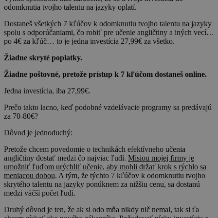
odomknutia tvojho talentu na jazyky oplatí.
Dostaneš všetkých 7 kľúčov k odomknutiu tvojho talentu na jazyky
spolu s odporúčaniami, čo robiť pre učenie angličtiny a iných vecí…
po 4€ za kľúč… to je jedna investícia 27,99€ za všetko.
Žiadne skryté poplatky.
Žiadne poštovné, pretože prístup k 7 kľúčom dostaneš online.
Jedna investícia, iba 27,99€.
Prečo takto lacno, keď podobné vzdelávacie programy sa predávajú
za 70-80€?
Dôvod je jednoduchý:
Pretože chcem povedomie o technikách efektívneho učenia
angličtiny dostať medzi čo najviac ľudí.
Misiou mojej firmy je
umožniť ľuďom urýchliť učenie, aby mohli držať krok s rýchlo sa
meniacou dobou
. A tým, že týchto 7 kľúčov k odomknutiu tvojho
skrytého talentu na jazyky ponúknem za nižšiu cenu, sa dostanú
medzi väčší počet ľudí.
Druhý dôvod je ten, že ak si odo mňa nikdy nič nemal, tak si ťa