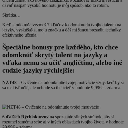
chcem získať ako nového zákazníka. Požadovať nízku investíciu a
dávať naspäť vysokú hodnotu je môj spôsob, ako to robím.
Skrátka…
Keď si odo mňa vezmeš 7 kľúčov k odomknutiu tvojho talentu na
jazyky, vyskúšaš si moju značku a dáš mi šancu presadiť techniky
efektívneho učenia.
Špeciálne bonusy pre každého, kto chce
odomknúť skrytý talent na jazyky a
vďaka nemu sa učiť angličtinu, alebo iné
cudzie jazyky rýchlejšie:
NZT48
– Cvičenie na odomknutie tvojej motivácie vždy, keď by si
sa mal ísť učiť, ale nebude sa ti chcieť v hodnote
9,99€
– zdarma.
6 ďalších Rýchlokurzov
na spoznanie silných stránok, aby si
rozumel samému sebe aj v iných oblastiach tvojho života v hodnote
29,99€
– zdarma.