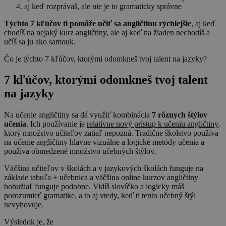
aj keď rozprávaš, ale nie je to gramaticky správne
Týchto 7 kľúčov ti pomôže učiť sa angličtinu rýchlejšie
, aj keď
chodíš na nejaký kurz angličtiny, ale aj keď na žiaden nechodíš a
učíš sa ju ako samouk.
Čo je týchto 7 kľúčov, ktorými odomkneš tvoj talent na jazyky?
7 kľúčov, ktorými odomkneš tvoj talent
na jazyky
Na učenie angličtiny sa dá využiť kombinácia
7 rôznych štýlov
učenia
. Ich používanie je
relatívne nový prístup k učeniu angličtiny
,
ktorý množstvo učiteľov zatiaľ nepozná. Tradične školstvo používa
na učenie angličtiny hlavne vizuálne a logické metódy učenia a
používa obmedzené množstvo učebných štýlov.
Väčšina učiteľov v školách a v jazykových školách funguje na
základe tabuľa + učebnica a väčšina online kurzov angličtiny
bohužiaľ funguje podobne. Vidíš slovíčko a logicky máš
porozumieť gramatike, a to aj vtedy, keď ti tento učebný štýl
nevyhovuje.
Výsledok je, že