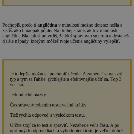
Pochopíš, prečo ti
angličtina
v minulosti možno doteraz nešla a
zistíš, ako ti naopak pôjde. Na druhej strane, ak ti v minulosti
angličtina išla, tak si potvrdíš, že ideš správnym smerom a dostaneš
ďalšie nápady, ktorými môžeš tvoje učenie angličtiny vylepšiť.
Je to lepšia možnosť pochopiť učenie. A zamerať sa na svoj
typ a tým sa ľahšie, rýchlejšie a efektivnejšie učiť sa. Top 3
veci sú:
Jednoduché otázky
Čas strávený robením testu veľmi krátky
Tiež rýchla odpoveď s výsledkom testu.
Určite stojí za to test si spraviť. Nezaberie veľa času. A po
uprimných odpovediach a vyhodnoteni testu je veľmi dobré