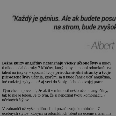
Bežné kurzy angličtiny nezahŕňajú všetky učebné štýly
a nikdy
ti nikto nedal do ruky 7 kľúčov, ktorými by si mohol odomknúť tvoj
talent na jazyky = spoznať tvoje
prirodzené silné stránky a tvoje
prirodzené štýly učenia
, ktorými sa ti bude ľahšie učiť angličtina,
iné cudzie jazyky a tiež aj veci do školy, alebo do tvojej práce.
Tým chcem povedať, že ak ti v minulosti nešlo učenie angličtiny,
tak to nie je tebou. Je to tým, že si nepoznal tvoju kombináciu 7
učebných štýlov.
V zahraničí už vyše milióna ľudí pozná svoju kombináciu 7
učebných štýlov, ktorými si odomkli ich talent na učenie a talent na