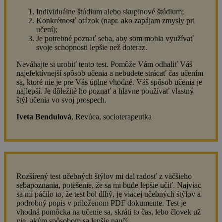
Individuálne štúdium alebo skupinové štúdium;
Konkrétnosť otázok (napr. ako zapájam zmysly pri
učení);
Je potrebné poznať seba, aby som mohla využívať
svoje schopnosti lepšie než doteraz.
Neváhajte si urobiť tento test. Pomôže Vám odhaliť Váš
najefektívnejší spôsob učenia a nebudete strácať čas učením
sa, ktoré nie je pre Vás úplne vhodné. Váš spôsob učenia je
najlepší. Je dôležité ho poznať a hlavne používať vlastný
štýl učenia vo svoj prospech.
Iveta Bendulová
, Revúca, socioterapeutka
Rozšírený test učebných štýlov mi dal radosť z väčšieho
sebapoznania, potešenie, že sa mi bude lepšie učiť. Najviac
sa mi páčilo to, že test bol dlhý, je viacej učebných štýlov a
podrobný popis v priloženom PDF dokumente. Test je
vhodná pomôcka na učenie sa, skráti to čas, lebo človek už
vie, akým spôsobom sa lepšie naučí.