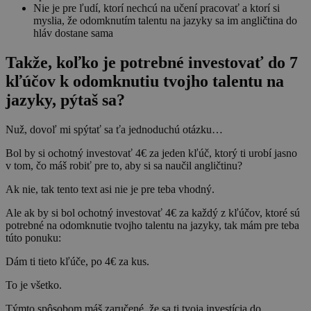
Nie je pre ľudí, ktorí nechcú na učení pracovať a ktorí si
myslia, že odomknutím talentu na jazyky sa im angličtina do
hláv dostane sama
Takže, koľko je potrebné investovať do 7
kľúčov k odomknutiu tvojho talentu na
jazyky, pýtaš sa?
Nuž, dovoľ mi spýtať sa ťa jednoduchú otázku…
Bol by si ochotný investovať 4€ za jeden kľúč, ktorý ti urobí jasno
v tom, čo máš robiť pre to, aby si sa naučil angličtinu?
Ak nie, tak tento text asi nie je pre teba vhodný.
Ale ak by si bol ochotný investovať 4€ za každý z kľúčov, ktoré sú
potrebné na odomknutie tvojho talentu na jazyky, tak mám pre teba
túto ponuku:
Dám ti tieto kľúče, po 4€ za kus.
To je všetko.
Týmto spôsobom máš zaručené, že sa ti tvoja investícia do