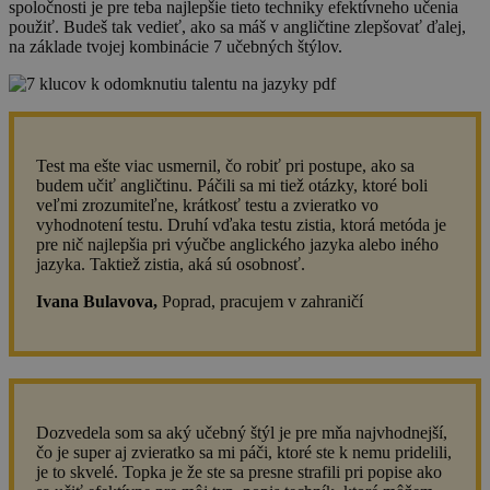
spoločnosti je pre teba najlepšie tieto techniky efektívneho učenia
použiť. Budeš tak vedieť, ako sa máš v angličtine zlepšovať ďalej,
na základe tvojej kombinácie 7 učebných štýlov.
Test ma ešte viac usmernil, čo robiť pri postupe, ako sa
budem učiť angličtinu. Páčili sa mi tiež otázky, ktoré boli
veľmi zrozumiteľne, krátkosť testu a zvieratko vo
vyhodnotení testu. Druhí vďaka testu zistia, ktorá metóda je
pre nič najlepšia pri výučbe anglického jazyka alebo iného
jazyka. Taktiež zistia, aká sú osobnosť.
Ivana Bulavova,
Poprad, pracujem v zahraničí
Dozvedela som sa aký učebný štýl je pre mňa najvhodnejší,
čo je super aj zvieratko sa mi páči, ktoré ste k nemu pridelili,
je to skvelé. Topka je že ste sa presne strafili pri popise ako