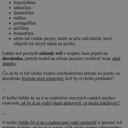
francúzština
taliančina
španielčina
ruština
portugalčina
poľština
holandčina
alebo iné cudzie jazyky, ktoré sa učia naši klienti, ktorí
objavili ich skrytý talent na jazyky
Ľahšie tiež pochytíš
základy reči
v krajine, kam pôjdeš na
dovolenku
, pretože budeš na učenie jazykov využívať tvoje
silné
stránky.
Čo ak by si bol vďaka tvojmu oslobodenému talentu na jazyky na
dovolenke
hviezda pred ostatnými
, keď by si všetko prekladal?
…
O koľko ľahšie by sa ti so znalosťou viacerých cudzích jazykov
cestovalo
, ak by si sa vedel všade dohovoriť, aj medzi lokálnymi?
…
O koľko
ľahšie by si sa s cudzincami vedel spriateliť
a spoznať ich
miestnu kultúru, ak by sa ti jazyky učili vďaka tvojmu objavenému