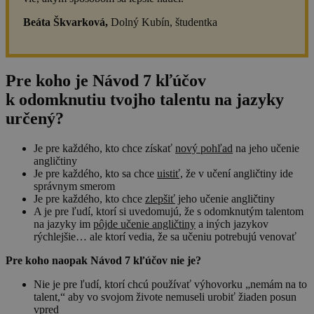
Beáta Škvarková,
Dolný Kubín, študentka
Pre koho je Návod 7 kľúčov
k odomknutiu tvojho talentu na jazyky
určený?
Je pre každého, kto chce získať
nový pohľad
na jeho učenie
angličtiny
Je pre každého, kto sa chce
uistiť,
že v učení angličtiny ide
správnym smerom
Je pre každého, kto chce
zlepšiť
jeho učenie angličtiny
A je pre ľudí, ktorí si uvedomujú, že s odomknutým talentom
na jazyky im
pôjde učenie angličtiny
a iných jazykov
rýchlejšie… ale ktorí vedia, že sa učeniu potrebujú venovať
Pre koho naopak Návod 7 kľúčov nie je?
Nie je pre ľudí, ktorí chcú používať výhovorku „nemám na to
talent,“ aby vo svojom živote nemuseli urobiť žiaden posun
vpred