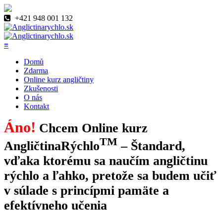
+421 948 001 132
≡
Domů
Zdarma
Online kurz angličtiny
Zkušenosti
O nás
Kontakt
Áno!
Chcem Online kurz
TM
AngličtinaRýchlo
– Štandard,
vďaka ktorému sa naučím angličtinu
rýchlo a ľahko, pretože sa budem učiť
v súlade s princípmi pamäte a
efektívneho učenia