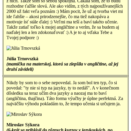
z nich. Takže som so sebou spokojná. Čakala som, že to budú
rozhodne ťažšie slová. Ale ako vidím, z tých najpoužívanejších
2000 už fakt veľa poznám :) Mám pocit, že už aj tvorba viet mi
ide ľahšie – akosi prirodzenejšie, čo ma tiež nakopáva a
motivuje ísť stále ďalej :) Veľmi ma teší a baví takéto učenie.
Takže zatiaľ toľko k mojej angličtine a verím, že sa budem aj
naďalej len a len zdokonaľovať :) A je to aj vďaka Tebe a
Tvojej podpore :)
Júlia Trnovszká
(mamička na materskej, ktorá sa zlepšila v angličtine, až jej
druhí závideli)
Nikdy by som to o sebe nepovedal. Ja som bol ten typ, čo si
povedal: "ty nie si typ na jazyky, ty to nedáš". A v konečnom
dôsledku sa teraz učím dva jazyky a naozaj ma to baví
(angličtina, thajčina). Táto forma výučby je úplne perfektná. Za
najväčšiu výhodu pokladám to, že tempo učenia si určujem ja.
Miroslav Sýkora
(6-krát sa prihlásil do rôznych kurzov v jazykovkách, no