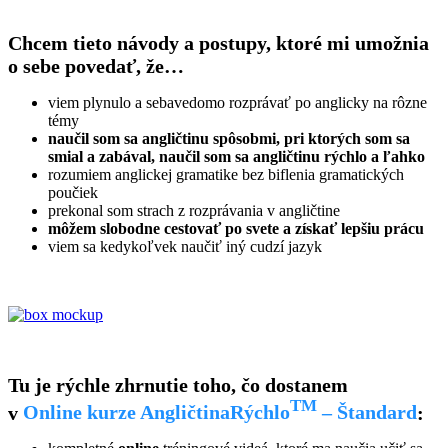
.
Chcem tieto návody a postupy, ktoré mi umožnia
o sebe povedať, že…
viem plynulo a sebavedomo rozprávať po anglicky na rôzne
témy
naučil som sa angličtinu spôsobmi, pri ktorých som sa
smial a zabával, naučil som sa
angličtinu rýchlo
a ľahko
rozumiem anglickej gramatike bez biflenia gramatických
poučiek
prekonal som strach z rozprávania v angličtine
môžem slobodne cestovať po svete a získať lepšiu prácu
viem sa kedykoľvek naučiť iný cudzí jazyk
.
.
.
Tu je rýchle zhrnutie toho, čo dostanem
TM
v
Online kurze AngličtinaRýchlo
– Štandard
: