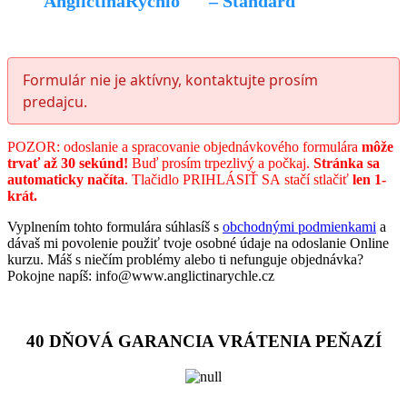
AngličtinaRýchlo
– Štandard
.
Formulár nie je aktívny, kontaktujte prosím
predajcu.
POZOR: odoslanie a spracovanie objednávkového formulára
môže
trvať až 30 sekúnd!
Buď prosím trpezlivý a počkaj.
Stránka sa
automaticky načíta
. Tlačidlo PRIHLÁSIŤ SA stačí stlačiť
len 1-
krát.
Vyplnením tohto formulára súhlasíš s
obchodnými podmienkami
a
dávaš mi povolenie použiť tvoje osobné údaje na odoslanie Online
kurzu. Máš s niečím problémy alebo ti nefunguje objednávka?
Pokojne napíš: info@www.anglictinarychle.cz
.
40 DŇOVÁ GARANCIA VRÁTENIA PEŇAZÍ