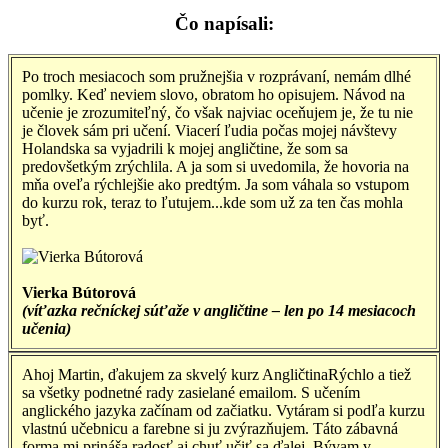
Čo napísali:
Po troch mesiacoch som pružnejšia v rozprávaní, nemám dlhé
pomlky. Keď neviem slovo, obratom ho opisujem. Návod na
učenie je zrozumiteľný, čo však najviac oceňujem je, že tu nie
je človek sám pri učení. Viacerí ľudia počas mojej návštevy
Holandska sa vyjadrili k mojej angličtine, že som sa
predovšetkým zrýchlila. A ja som si uvedomila, že hovoria na
mňa oveľa rýchlejšie ako predtým. Ja som váhala so vstupom
do kurzu rok, teraz to ľutujem...kde som už za ten čas mohla
byť.
Vierka Bútorová
(víťazka rečníckej súťaže v angličtine – len po 14 mesiacoch
učenia)
Ahoj Martin, ďakujem za skvelý kurz AngličtinaRýchlo a tiež
sa všetky podnetné rady zasielané emailom. S učením
anglického jazyka začínam od začiatku. Vytáram si podľa kurzu
vlastnú učebnicu a farebne si ju zvýrazňujem. Táto zábavná
forma mi prináša radosť aj chuť učiť sa ďalej. Bývam v