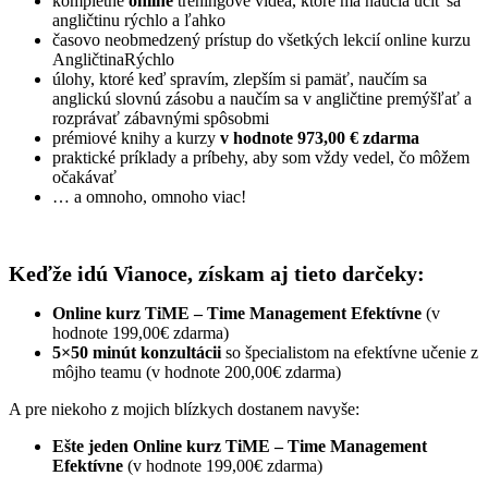
kompletné
online
tréningové videá, ktoré ma naučia učiť sa
angličtinu rýchlo a ľahko
časovo neobmedzený prístup do všetkých lekcií online kurzu
AngličtinaRýchlo
úlohy, ktoré keď spravím, zlepším si pamäť, naučím sa
anglickú slovnú zásobu a naučím sa v angličtine premýšľať a
rozprávať zábavnými spôsobmi
prémiové knihy a kurzy
v hodnote 973,00 € zdarma
praktické príklady a príbehy, aby som vždy vedel, čo môžem
očakávať
… a omnoho, omnoho viac!
Keďže idú Vianoce, získam aj tieto darčeky:
Online kurz TiME – Time Management Efektívne
(v
hodnote 199,00€ zdarma)
5×50 minút konzultácii
so špecialistom na efektívne učenie z
môjho teamu (v hodnote 200,00€ zdarma)
A pre niekoho z mojich blízkych dostanem navyše:
Ešte jeden Online kurz TiME – Time Management
Efektívne
(v hodnote 199,00€ zdarma)