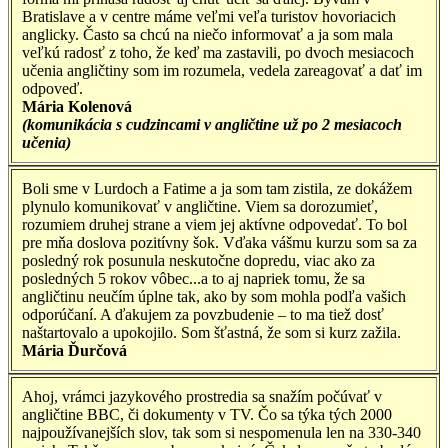
Bratislave a v centre máme veľmi veľa turistov hovoriacich
anglicky. Často sa chcú na niečo informovať a ja som mala
veľkú radosť z toho, že keď ma zastavili, po dvoch mesiacoch
učenia angličtiny som im rozumela, vedela zareagovať a dať im
odpoveď.
Mária Kolenová
(komunikácia s cudzincami v angličtine už po 2 mesiacoch
učenia)
Boli sme v Lurdoch a Fatime a ja som tam zistila, ze dokážem
plynulo komunikovať v angličtine. Viem sa dorozumieť,
rozumiem druhej strane a viem jej aktívne odpovedať. To bol
pre mňa doslova pozitívny šok. Vďaka vášmu kurzu som sa za
posledný rok posunula neskutočne dopredu, viac ako za
posledných 5 rokov vôbec...a to aj napriek tomu, že sa
angličtinu neučím úplne tak, ako by som mohla podľa vašich
odporúčaní. A ďakujem za povzbudenie – to ma tiež dosť
naštartovalo a upokojilo. Som šťastná, že som si kurz zažila.
Mária Ďurčová
Ahoj, vrámci jazykového prostredia sa snažím počúvať v
angličtine BBC, či dokumenty v TV. Čo sa týka tých 2000
najpoužívanejších slov, tak som si nespomenula len na 330-340