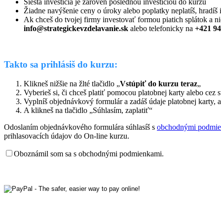
Šiesta investícia je zároveň poslednou investíciou do kurzu
Žiadne navýšenie ceny o úroky alebo poplatky neplatíš, hradíš 
Ak chceš do tvojej firmy investovať formou piatich splátok a n
info@strategickevzdelavanie.sk
alebo telefonicky na
+421 94
.
Takto sa prihlásiš do kurzu:
Klikneš nižšie na žlté tlačidlo „
Vstúpiť do kurzu teraz
„
Vyberieš si, či chceš platiť pomocou platobnej karty alebo cez 
Vyplníš objednávkový formulár a zadáš údaje platobnej karty, 
A klikneš na tlačidlo „Súhlasím, zaplatiť“
Odoslaním objednávkového formulára súhlasíš s
obchodnými podmi
prihlasovacích údajov do On-line kurzu.
Oboznámil som sa s obchodnými podmienkami.