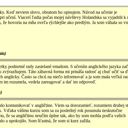
ky. Keď neviem slovo, obratom ho opisujem. Návod na učenie je
pri učení. Viacerí ľudia počas mojej návštevy Holandska sa vyjadrili k
la, že hovoria na mňa oveľa rýchlejšie ako predtým. Ja som váhala so v
nia)
šetky podnetné rady zasielané emailom. S učením anglického jazyka za
ju zvýrazňujem. Táto zábavná forma mi prináša radosť aj chuť učiť sa ď
h anglicky. Často sa chcú na niečo informovať a ja som mala veľkú ra
som im rozumela, vedela zareagovať a dať im odpoveď.
a)
nulo komunikovať v angličtine. Viem sa dorozumieť, rozumiem druhej s
šok. Vďaka vášmu kurzu som sa za posledný rok posunula neskutočne
omu, že sa angličtinu neučím úplne tak, ako by som mohla podľa vašich
o a upokojilo. Som šťastná, že som si kurz zažila.