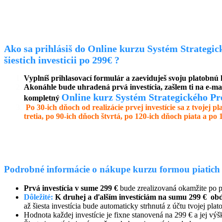
.
Ako sa prihlásiš do Online kurzu Systém Strategi
šiestich investicii po 299€ ?
Vyplníš prihlasovací formulár a zaeviduješ svoju platobnú ka
Akonáhle bude uhradená prvá investícia, zašlem ti na e-mai
Online kurz Systém Strategického Pr
kompletný
Po 30-ich dňoch od realizácie prvej investície sa z tvojej p
tretia, po 90-ich dňoch štvrtá, po 120-ich dňoch piata a po 
Podrobné informácie o nákupe kurzu formou piatich m
Prvá investícia v sume 299 €
bude zrealizovaná okamžite po 
Dôležité:
K
druhej a ďalším investíciám na sumu 299 €
obd
až šiesta investícia bude automaticky strhnutá z účtu tvojej plat
Hodnota každej investície je fixne stanovená na 299 € a jej vý