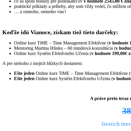
čo sú spolu bonusy pre podnikateľov
v hodnote 2545,00 € zd
praktické príklady a príbehy, aby som vždy vedel, čo môžem o
… a omnoho, omnoho viac!
Keďže idú Vianoce, získam tiež tieto darčeky:
Online kurz TiME – Time Management Efektívne (
v hodnote 
Mentoring Martina Hlinku – 60 minútová konzultácia (
v hodno
Online kurz Systém Efektívneho Učenia (
v hodnote 199,00€ 
A pre niekoho z mojich blízkych dostanem:
Ešte jeden
Online kurz TiME – Time Management Efektívne (
Ešte jeden
Online kurz Systém Efektívneho Učenia (
v hodnot
A práve preto teraz
38
šiestich mes