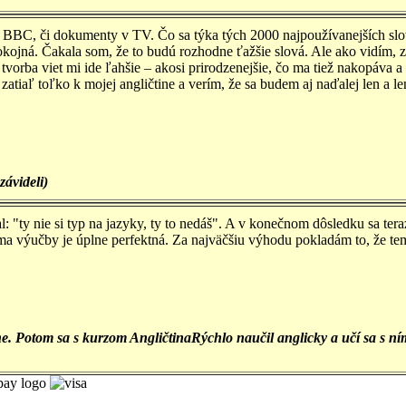
e BBC, či dokumenty v TV. Čo sa týka tých 2000 najpoužívanejších slo
kojná. Čakala som, že to budú rozhodne ťažšie slová. Ale ako vidím, z
vorba viet mi ide ľahšie – akosi prirodzenejšie, čo ma tiež nakopáva a
 zatiaľ toľko k mojej angličtine a verím, že sa budem aj naďalej len a le
závideli)
: "ty nie si typ na jazyky, ty to nedáš". A v konečnom dôsledku sa tera
orma výučby je úplne perfektná. Za najväčšiu výhodu pokladám to, že t
ne. Potom sa s kurzom AngličtinaRýchlo naučil anglicky a učí sa s ní