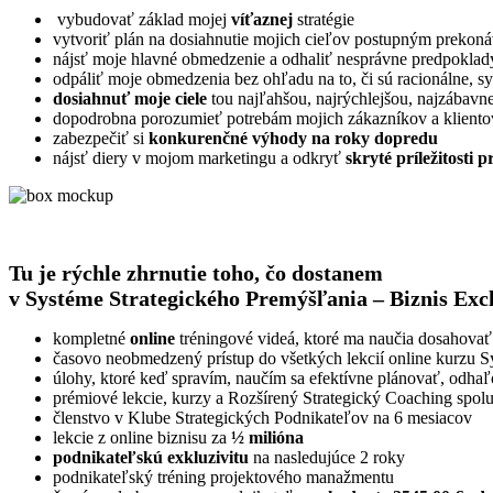
vybudovať základ mojej
víťaznej
stratégie
vytvoriť plán na dosiahnutie mojich cieľov postupným prekon
nájsť moje hlavné obmedzenie a odhaliť nesprávne predpoklady
odpáliť moje obmedzenia bez ohľadu na to, či sú racionálne, sy
dosiahnuť moje ciele
tou najľahšou, najrýchlejšou, najzábavn
dopodrobna porozumieť potrebám mojich zákazníkov a klient
zabezpečiť si
konkurenčné výhody na roky dopredu
nájsť diery v mojom marketingu a odkryť
skryté príležitosti 
Tu je rýchle zhrnutie toho, čo dostanem
v Systéme Strategického Premýšľania – Biznis Excl
kompletné
online
tréningové videá, ktoré ma naučia dosahovať
časovo neobmedzený prístup do všetkých lekcií online kurzu S
úlohy, ktoré keď spravím, naučím sa efektívne plánovať, odha
prémiové lekcie, kurzy a Rozšírený Strategický Coaching spol
členstvo v Klube Strategických Podnikateľov na 6 mesiacov
lekcie z online biznisu za
½ milióna
podnikateľskú exkluzivitu
na nasledujúce 2 roky
podnikateľský tréning projektového manažmentu