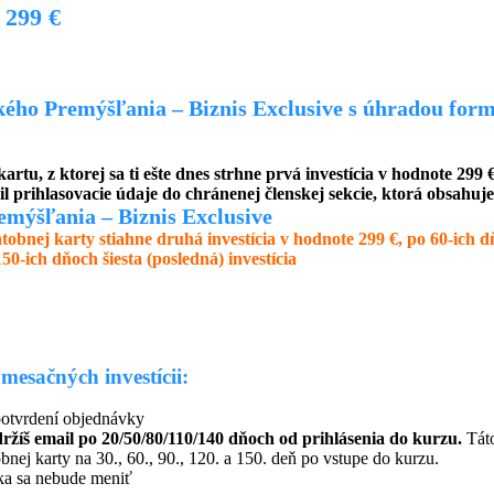
299 €
ckého Premýšľania – Biznis Exclusive s úhradou for
rtu, z ktorej sa ti ešte dnes strhne prvá investícia v hodnote 299 
l prihlasovacie údaje do chránenej členskej sekcie, ktorá obsahuje
emýšľania – Biznis Exclusive
latobnej karty stiahne druhá investícia v hodnote 299 €, po 60-ich 
150-ich dňoch šiesta (posledná) investícia
esačných investícii:
potvrdení objednávky
ržíš email po 20/50/80/110/140 dňoch od prihlásenia do kurzu.
Tát
obnej karty na 30., 60., 90., 120. a 150. deň po vstupe do kurzu.
ška sa nebude meniť