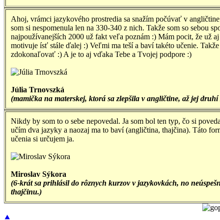
Ahoj, vrámci jazykového prostredia sa snažím počúvať v angličtin
som si nespomenula len na 330-340 z nich. Takže som so sebou spo
najpoužívanejších 2000 už fakt veľa poznám :) Mám pocit, že už aj t
motivuje ísť stále ďalej :) Veľmi ma teší a baví takéto učenie. Takže
zdokonaľovať :) A je to aj vďaka Tebe a Tvojej podpore :)
Júlia Trnovszká
(mamička na materskej, ktorá sa zlepšila v angličtine, až jej druhí 
Nikdy by som to o sebe nepovedal. Ja som bol ten typ, čo si povedal
učím dva jazyky a naozaj ma to baví (angličtina, thajčina). Táto f
učenia si určujem ja.
Miroslav Sýkora
(6-krát sa prihlásil do rôznych kurzov v jazykovkách, no neúspeš
thajčinu.)
⯅