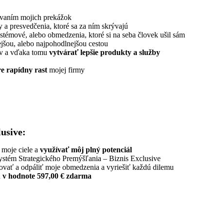
ávaním mojich prekážok
 a presvedčenia, ktoré sa za ním skrývajú
stémové, alebo obmedzenia, ktoré si na seba človek ušil sám
ejšou, alebo najpohodlnejšou cestou
ov a vďaka tomu
vytvárať lepšie produkty a služby
pre rapídny rast
mojej firmy
usive:
 moje ciele a
využívať môj plný potenciál
ystém Strategického Premýšľania – Biznis Exclusive
ľovať a odpáliť moje obmedzenia a vyriešiť každú dilemu
u
v hodnote 597,00 € zdarma