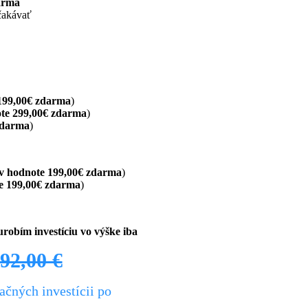
arma
čakávať
199,00€ zdarma
)
te 299,00€ zdarma
)
zdarma
)
v hodnote 199,00€ zdarma
)
e 199,00€ zdarma
)
 urobím
investíciu
vo výške
iba
92,00 €
ačných investícii po