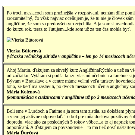
Po troch mesiacoch som pružnejšia v rozprávaní, nemám dlhé poml
zrozumiteľný, čo však najviac oceňujem je, že tu nie je človek sám 
angličtine, že som sa predovšetkým zrýchlila. A ja som si uvedomi
do kurzu rok, teraz to ľutujem...kde som už za ten čas mohla byť.
Vierka Bútorová
(víťazka rečníckej súťaže v angličtine – len po 14 mesiacoch uče
Ahoj Martin, ďakujem za skvelý kurz AngličtinaRýchlo a tiež sa v
od začiatku. Vytáram si podľa kurzu vlastnú učebnicu a farebne si 
Bývam v Bratislave a v centre máme veľmi veľa turistov hovoriacic
toho, že keď ma zastavili, po dvoch mesiacoch učenia angličtiny 
Mária Kolenová
(komunikácia s cudzincami v angličtine už po 2 mesiacoch učeni
Boli sme v Lurdoch a Fatime a ja som tam zistila, ze dokážem ply
a viem jej aktívne odpovedať. To bol pre mňa doslova pozitívny 
dopredu, viac ako za posledných 5 rokov vôbec...a to aj napriek t
odporúčaní. A ďakujem za povzbudenie – to ma tiež dosť naštartoval
Mária Ďurčová