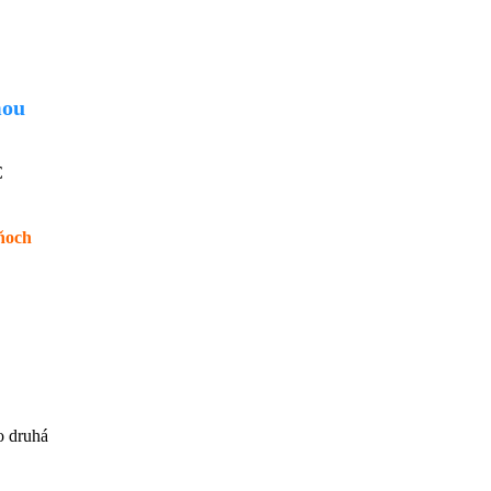
mou
€
dňoch
o druhá