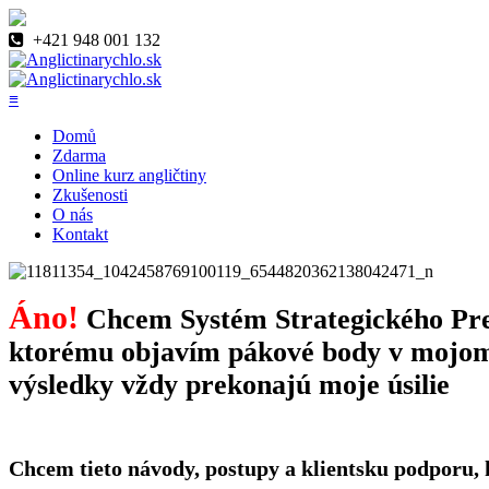
+421 948 001 132
≡
Domů
Zdarma
Online kurz angličtiny
Zkušenosti
O nás
Kontakt
Áno!
Chcem Systém Strategického Pre
ktorému objavím pákové body v mojom 
výsledky vždy prekonajú moje úsilie
Chcem tieto návody, postupy a klientsku podporu,