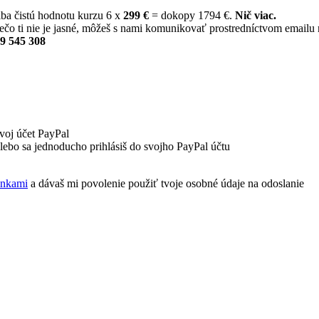
iba čistú hodnotu kurzu 6 x
299 €
= dokopy 1794 €.
Nič viac.
iečo ti nie je jasné, môžeš s nami komunikovať prostredníctvom emailu
9 545 308
svoj účet PayPal
alebo sa jednoducho prihlásiš do svojho PayPal účtu
enkami
a dávaš mi povolenie použiť tvoje osobné údaje na odoslanie