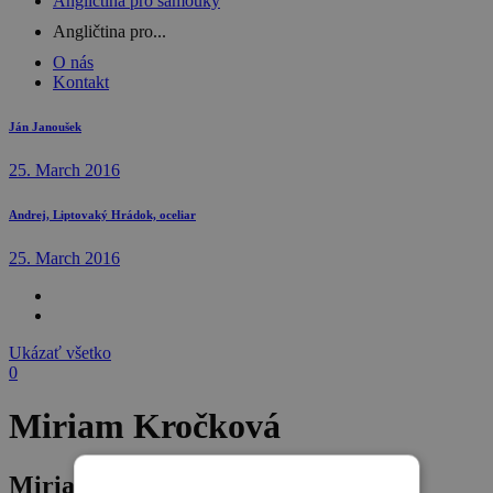
Angličtina pro samouky
Angličtina pro...
O nás
Kontakt
Ján Janoušek
25. March 2016
Andrej, Liptovaký Hrádok, oceliar
25. March 2016
Ukázať všetko
0
Miriam Kročková
Miriam Kročková