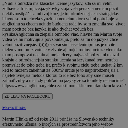
„Nudi a odradza ma klasicke ucenie jazykov, zda sa mi velmi
zdlhave a frustrujuce,jazykovky stoja vela penazi a nemam pocit
efektivnostipáči sa mi tvoj kurz, je to prirodzenejsie a strategicke.
hlavne som to chcela vyuzit na nemcinu ktoru velmi potrebuje. a
anglictinu sa chcem ucit do buducna rada by som zmenila svoj zivot
mam pocit ze bez jazyka je ako dychat vzduch bez
kyslikaAnglictina sa zlepsila omnoho viac, hlavne ma Martin tvoje
videa velmi motivuju a povzbudzuju. preto sa mi do jazyka chce
velmi pozitivnejsie:-))))))) a s vacsim nasadenimprinos je urcite
nielen v mojom zivote je v zivote aj mojej rodiny pretoze viem ako
mam postupovat uceniu aj mojej dcery. najvacsi bol ze mi ukazal
krajsiu a prirodzenejsiu stranku ucenia sa jazykanad tym netreba
premyslat do toho treba ist, prečo k svojmu cielu treba utekať 2 km
ked to mozem zabehnut za 500m? urcite je to najprirodzenejsia a
najefektivnejsia metoda ktorou to ide bez toho aby sme museli
zatinať zuby a mať zly pohľad na jazyky ze sa to nikdy nenaucime”
https://www.anglictinarychle.cz/testimonial-item/miriam-krockova-2/
ZDIEĽAJ NA FACEBOOKU
Martin Hlinka
Martin Hlinka už od roku 2011 prináša na Slovensko techniky
efektívneho učenia, o ktorých sa prostredníctvom jeho webov