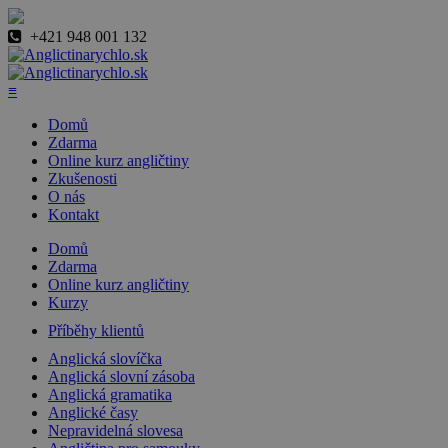
+421 948 001 132
≡
Domů
Zdarma
Online kurz angličtiny
Zkušenosti
O nás
Kontakt
Domů
Zdarma
Online kurz angličtiny
Kurzy
Příběhy klientů
Anglická slovíčka
Anglická slovní zásoba
Anglická gramatika
Anglické časy
Nepravidelná slovesa