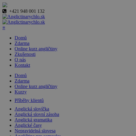
+421 948 001 132
≡
Domů
Zdarma
Online kurz angličtiny
Zkušenosti
O nás
Kontakt
Domů
Zdarma
Online kurz angličtiny
Kurzy
Příběhy klientů
Anglická slovíčka
Anglická slovní zásoba
Anglická gramatika
Anglické časy
Nepravidelná slovesa