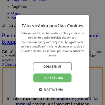
Angličtina pro samouky
Angličtina pro...
O nás
Kontakt
Táto stránka používa Cookies
28. júla 2019
Táto webová lokalita používa súbory cookie na
Past continuous – minulý čas průběhový:
zlepšenie používateľskej skúsenosti.
Kompletní návod (použití, věty)
Používaním našej webovej lokality vyjadrujete
súhlas s používaním všetkých súborov cookie v
súlade s našimi zásadami používania súborov
Začínaš v angličtine a chceš vedieť, ako sa používa past continuous
cookie.
– minulý čas priebehový? Alebo sa angličtinu učíš už nejaký ten
piatok a potrebuješ detailné…
0
Čítaj ďalej
ODMIETNUŤ
CHCEŠ ROZUMĚT
PRIJAŤ VŠETKO
A MLUVIT ANGLICKY?
NASTAVENIA
TM
Metoda
AngličtinaRychle
tě naučí rozumět a mluvit
anglicky gramaticky
NEVYHNUTNÉ
ANALYTICKÉ
správně
novými a zábavnými způsoby.