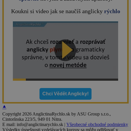
REKLAMNÉ
Koukni si video jak se naučíš anglicky
rýchlo
FUNCTIONALITY
INÉ
Chci Vědět Anglicky!
⯅
Copyright 2026 AnglictinaRychlo.sk by ASU Group s.r.o.,
Cintorínska 223/5, 949 01 Nitra.
E mail: info@anglictinarychlo.sk |
Všeobecné obchodné podmienky
Výsledky úspešnosti vzdelávacích kurzov sa môžu odlišovať v